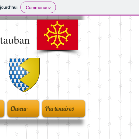
jourd'hui.
Commencez
tauban
Choeur
Partenaires